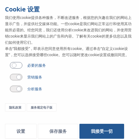
Cookie 设置
我们使用cookie提供各种服务，不断改进服务，根据您的兴趣在我们的网站上
显示广告，并提供社交媒体功能。一些cookie是我们网站正常运行和使用其功
KAN-therm
SYSTEM
能所必需的。经您同意，我们还使用分析cookie来改进我们的网站，并使用营
ultraLINE
销cookie来显示我们网站上的广告和内容。了解有关cookie的更多信息以及我
管
们如何使用它们。
单击“我都接受”，即表示您同意使用所有cookie。通过单击“自定义cookie设
置”，您可以选择接受哪些cookie。您可以随时更改cookie设置或撤回同意。
件
必要的服务
管径范围
营销服务
14-32 毫米
分析服务
应用
隐私政策
服务规定电子版
设置
保存服务
我接受一切